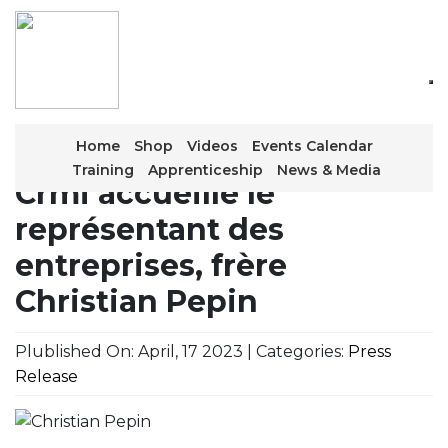
Skip
to
the
content
Home
Shop
Videos
Events Calendar
Training
Apprenticeship
News & Media
Crmi accueille le
représentant des
entreprises, frère
Christian Pepin
Plublished On: April, 17 2023 | Categories:
Press
Release